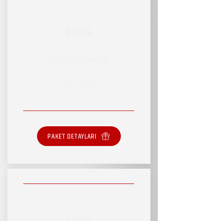
DUON
RSVP HİZMET PAKETİ
SINIRLI HİZMET
PAKET DETAYLARI
EKON